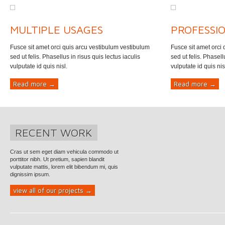
2
MULTIPLE USAGES
PROFESSI
Fusce sit amet orci quis arcu vestibulum vestibulum
Fusce sit amet orci
sed ut felis. Phasellus in risus quis lectus iaculis
sed ut felis. Phasell
vulputate id quis nisl.
vulputate id quis nis
Read more →
Read more →
RECENT WORK
Cras ut sem eget diam vehicula commodo ut
porttitor nibh. Ut pretium, sapien blandit
vulputate mattis, lorem elit bibendum mi, quis
dignissim ipsum.
view all of our projects →
3