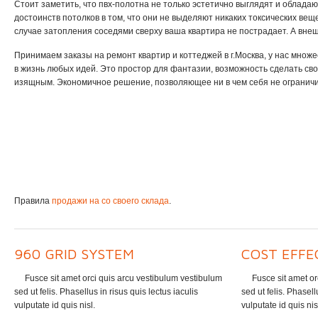
Стоит заметить, что пвх-полотна не только эстетично выглядят и облада
достоинств потолков в том, что они не выделяют никаких токсических ве
случае затопления соседями сверху ваша квартира не пострадает. А внеш
Принимаем заказы на ремонт квартир и коттеджей в г.Москва, у нас мно
в жизнь любых идей. Это простор для фантазии, возможность сделать св
изящным. Экономичное решение, позволяющее ни в чем себя не ограничива
Правила
продажи на со своего склада
.
960 GRID SYSTEM
COST EFFE
Fusce sit amet orci quis arcu vestibulum vestibulum
Fusce sit amet or
sed ut felis. Phasellus in risus quis lectus iaculis
sed ut felis. Phasell
vulputate id quis nisl.
vulputate id quis nis