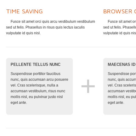
TIME SAVING
BROWSER C
Fusce sit amet orci quis arcu vestibulum vestibulum
Fusce sit amet or
sed ut felis. Phasellus in risus quis lectus iaculis
sed ut felis. Phasell
vulputate id quis nisl.
vulputate id quis nis
1
PELLENTE TELLUS NUNC
MAECENAS ID 
+
Suspendisse porttitor faucibus
Suspendisse portt
nunc, quis accumsan arcu posuere
nunc, quis accu
vel. Cras scelerisque, nulla a
vel. Cras sceleri
accumsan vestibulum, risus nunc
accumsan vestibu
mollis nisl, eu pulvinar justo nisl
mollis nisl, eu pu
eget ante.
eget ante.