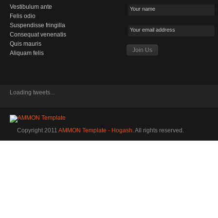
Vestibulum ante
Your name
Felis odio
Suspendisse fringilla
Your email address
Consequat venenatis
Quis mauris
Aliquam felis
Loading tweets...
Copyright 2011
AMMON Template - Hogash
. All rights reserved.