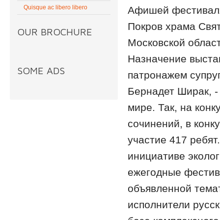
Quisque ac libero libero
Афишей фестиваля
Покров храма Свят
OUR BROCHURE
Московской област
Назначение выстав
SOME ADS
патронажем супру
Бернадет Ширак, -
мире. Так, на кон
сочинений, в конк
участие 417 ребят
инициативе эколо
ежегодные фестива
объявленной темат
исполнители русск