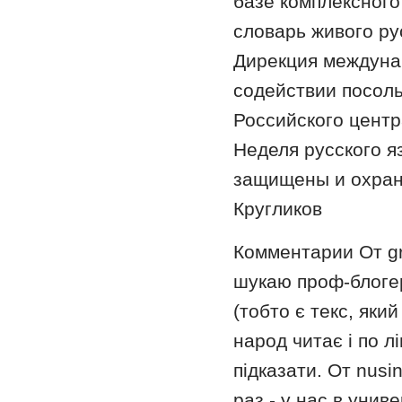
базе комплексного
словарь живого ру
Дирекция междуна
содействии посоль
Российского центр
Неделя русского я
защищены и охраня
Кругликов
Комментарии От gra
шукаю проф-блогер
(тобто є текс, яки
народ читає і по л
підказати. От nusi
раз - у нас в унив