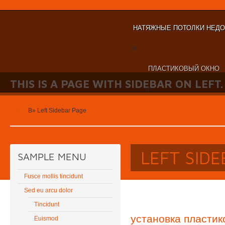
НАТЯЖНЫЕ ПОТОЛКИ НЕД
nt
ПЛАСТИКОВЫЙ ОКНО
THIS IS A PAGE WITH SIDEBAR ON LEFT.
nt
Home
В»
Left Sidebar Page
LEFT SID
SAMPLE MENU
Fusce mollis tincidunt
Sed eu arcu dolor
Tincidunt
установка пластик
Euismod